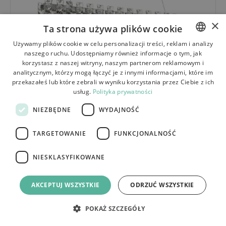
×
Ta strona używa plików cookie
Używamy plików cookie w celu personalizacji treści, reklam i analizy
naszego ruchu. Udostępniamy również informacje o tym, jak
POLISH
korzystasz z naszej witryny, naszym partnerom reklamowym i
BULGARIAN
analitycznym, którzy mogą łączyć je z innymi informacjami, które im
przekazałeś lub które zebrali w wyniku korzystania przez Ciebie z ich
CZECH
АКЦИЯ
usług.
Polityka prywatności
СВЕТОДИОДНАЯ ХРУСТАЛЬНАЯ ПОДВЕСНАЯ
FRENCH
ЛАМПА SWE073-CP 60CM CHROME
NIEZBĘDNE
WYDAJNOŚĆ
SPANISH
TARGETOWANIE
FUNKCJONALNOŚĆ
ITALIAN
LITHUANIAN
NIESKLASYFIKOWANE
GERMAN
AKCEPTUJ WSZYSTKIE
ODRZUĆ WSZYSTKIE
ROMANIAN
SLOVAK
POKAŻ SZCZEGÓŁY
HUNGARIAN