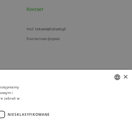
Контакт
tutumi@tutumi.pl
Mail:
Контактная форма
×
dostępniamy
amowym i
POLISH
re zebrali w
BULGARIAN
CZECH
NIESKLASYFIKOWANE
FRENCH