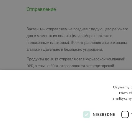
Отправление
Заказы мы отправляем не позднее следующего рабочего
дня с момента их оплаты (или выбора платежа с
наложенным платежом). Все отправления застрахованы,
а также тщательно и безопасно упакованы.
Продукты до 30 кг отправляются курьерской компанией
DPD
, а свыше 30 кг отправляются экспедиторской
компанией Rohlig-Suus. Душевые кабины, двери и другие
изделия, требующие особой осторожности, мы
отправляем на поддонах, в вертикальном положении, на
Używamy pl
również
специально построенной стойке.
analityczny
NIEZBĘDNE
Правила
О магазине
Доставка
Возврат и ж