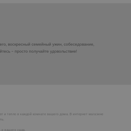
его, воскресный семейный ужин, собеседование,
йтесь – просто получайте удовольствие!
т и тепло в каждой комнате вашего дома. В интернет магазине
ль.
 и вашего сада.