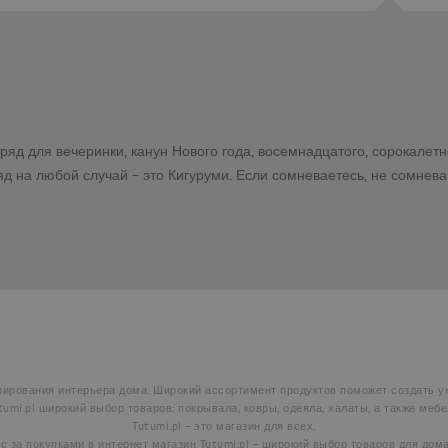
д для вечеринки, канун Нового года, восемнадцатого, сорокалетн
д на любой случай – это Кигуруми. Если сомневаетесь, не сомнева
рирования интерьера дома. Широкий ассортимент продуктов поможет создать ую
tumi.pl широкий выбор товаров: покрывала, ковры, одеяла, халаты, а также мебе
Tutumi.pl – это магазин для всех.
 за покупками в интернет магазин Tutumi.pl – широкий выбор товаров для дома