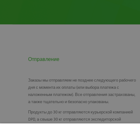
Отправление
Заказы мы отправляем не позднее следующего рабочего
дня с момента их оплаты (или выбора платежа с
наложенным платежом). Все отправления застрахованы,
а также тщательно и безопасно упакованы.
Продукты до 30 кг отправляются курьерской компанией
DPD
, а свыше 30 кг отправляются экспедиторской
компанией Rohlig-Suus. Душевые кабины, двери и другие
изделия, требующие особой осторожности, мы