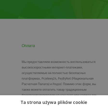
Оплата
Мы предоставляем возможность воспользоваться
высокоскоростными интернет-платежами,
осуществляемые на полностью безопасных
платформах, Przelewy24, PayByNet (Национальная
Расчетная Палата) и Paypal. Помимо этих форм, вы
также можете оплатить товар традиционным
банковским переводом на наш счет или наличными
курьеру при получении заказа.
Ta strona używa plików cookie