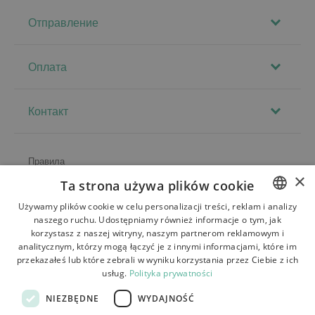
Отправление
Оплата
Контакт
Правила
×
Ta strona używa plików cookie
О магазине
Używamy plików cookie w celu personalizacji treści, reklam i analizy
Доставка
naszego ruchu. Udostępniamy również informacje o tym, jak
POLISH
korzystasz z naszej witryny, naszym partnerom reklamowym i
Возврат и жалобы
BULGARIAN
analitycznym, którzy mogą łączyć je z innymi informacjami, które im
przekazałeś lub które zebrali w wyniku korzystania przez Ciebie z ich
CZECH
Платежи
usług.
Polityka prywatności
FRENCH
Контакт
NIEZBĘDNE
WYDAJNOŚĆ