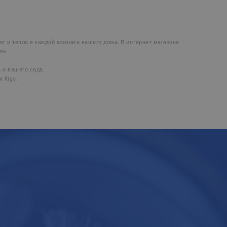
т и тепло в каждой комнате вашего дома. В интернет магазине
ль.
 и вашего сада.
и Kigu.