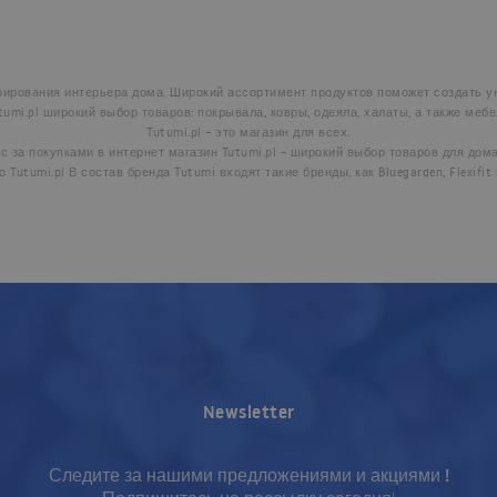
рирования интерьера дома. Широкий ассортимент продуктов поможет создать ую
tumi.pl широкий выбор товаров: покрывала, ковры, одеяла, халаты, а также мебе
Tutumi.pl – это магазин для всех.
 за покупками в интернет магазин Tutumi.pl – широкий выбор товаров для дома
 Tutumi.pl В состав бренда Tutumi входят такие бренды, как Bluegarden, Flexifit 
Newsletter
Следите за нашими предложениями и акциями !