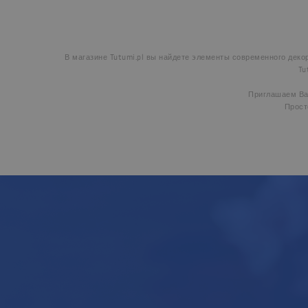
В магазине Tutumi.pl вы найдете элементы современного деко
Tu
Приглашаем Вас
Просто