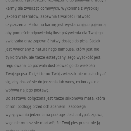
eleganckie i praktyczne rozwiązanie do podawania wody i
karmy dla zwierząt domowych. Wykonana z wysokiej
jakości materiałów, zapewnia trwałość i łatwość
czyszczenia. Miska na karmę jest wystarczająco pojemna,
aby pomieścić odpowiednią ilość pożywienia dla Twojego
zwierzaka oraz zapewnić łatwy dostęp do picia. Stojak
jest wykonany z naturalnego bambusa, który jest nie
tylko trwały, ale także estetyczny. Jego wysokość jest
regulowana, co pozwala dostosować go do wielkości
Twojego psa. Dzięki temu Twój zwierzak nie musi schylać
się, aby dostać się do jedzenia lub wody, co korzystnie
wpływa na jego postawę.
Do zestawu dołączona jest także silikonowa mata, która
chroni podłogę przed ochlapaniem i zapobiega
wysypywaniu jedzenia na podłogę. Jest antypoślizgowa,
więc nie musisz się martwić, że Twój pies przesunie ją