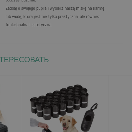
podczas jedzenia.
Zadbaj o swojego pupila i wybierz naszą miskę na karmę
lub wodę, która jest nie tylko praktyczna, ale również
funkcjonalna i estetyczna.
НТЕРЕСОВАТЬ