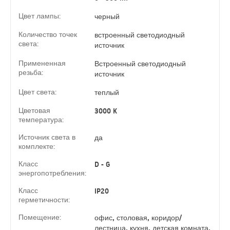
Цвет лампы:
черный
Количество точек
встроенный светодиодный
света:
источник
Примененная
Встроенный светодиодный
резьба:
источник
Цвет света:
теплый
Цветовая
3000 K
температура:
Источник света в
да
комплекте:
Класс
D - G
энергопотребления:
Класс
IP20
герметичности:
Помещение:
офис, столовая, коридор/
лестница, кухня, детская комната,